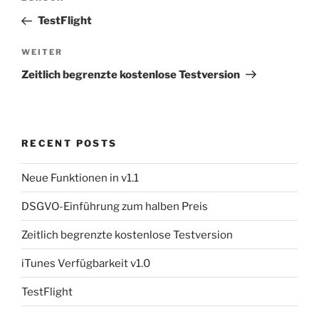
Vorheriger
navigation
Beitrag
TestFlight
WEITER
Nächster
Beitrag
Zeitlich begrenzte kostenlose Testversion
RECENT POSTS
Neue Funktionen in v1.1
DSGVO-Einführung zum halben Preis
Zeitlich begrenzte kostenlose Testversion
iTunes Verfügbarkeit v1.0
TestFlight