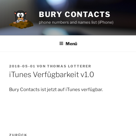
Zum
Inhalt
BURY CONTACTS
springen
phone numbers and names list (iPhone)
Menü
VERÖFFENTLICHT
2018-05-01
VON
THOMAS LOTTERER
AM
iTunes Verfügbarkeit v1.0
Bury Contacts ist jetzt auf iTunes verfügbar.
Post
ZURÜCK