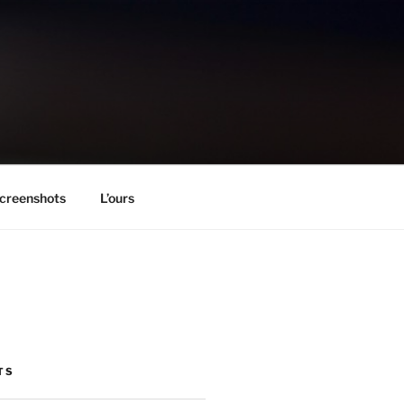
creenshots
L’ours
TS