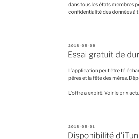
dans tous les états membres pou
confidentialité des données à t
PUBLIÉ
2018-05-09
LE
Essai gratuit de du
L’application peut être télécha
pères et la fête des mères. Dép
L’offre a expiré. Voir le prix act
PUBLIÉ
2018-05-01
LE
Disponibilité d’iTu