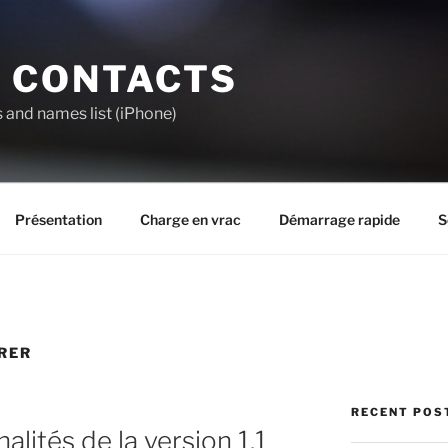
 CONTACTS
and names list (iPhone)
Présentation
Charge en vrac
Démarrage rapide
S
RER
RECENT POS
alités de la version 1.1