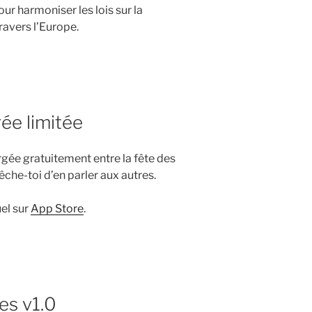
r harmoniser les lois sur la
ravers l’Europe.
rée limitée
rgée gratuitement entre la fête des
êche-toi d’en parler aux autres.
uel sur
App Store
.
nes v1.0