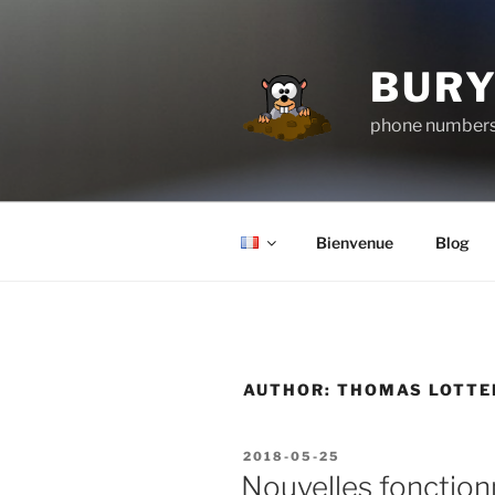
Aller
au
contenu
BURY
principal
phone numbers 
Bienvenue
Blog
AUTHOR:
THOMAS LOTTE
PUBLIÉ
2018-05-25
LE
Nouvelles fonctionn