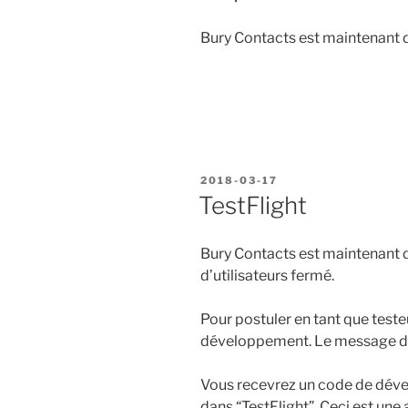
Bury Contacts est maintenant d
PUBLIÉ
2018-03-17
LE
TestFlight
Bury Contacts est maintenant d
d’utilisateurs fermé.
Pour postuler en tant que teste
développement.
Le message doi
Vous recevrez un code de déver
dans “TestFlight”. Ceci est une