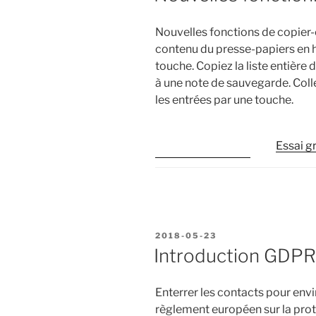
Nouvelles fonctions de copier-
contenu du presse-papiers en ha
touche.
Copiez la liste entière 
à une note de sauvegarde.
Coll
les entrées par une touche.
Essai gr
PUBLIÉ
2018-05-23
LE
Introduction GDPR 
Enterrer les contacts pour envir
règlement européen sur la pro